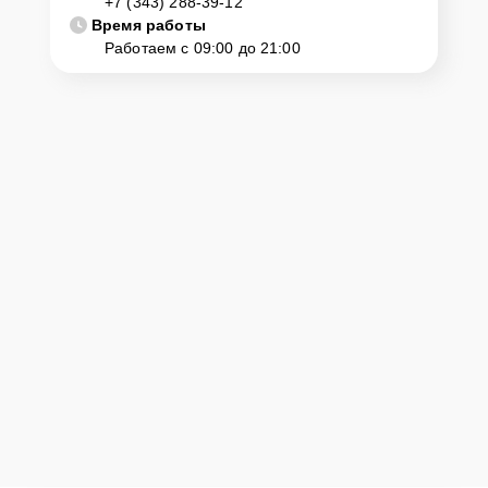
+7 (343) 288-39-12
Время работы
Для запуска процесса ремонта ультрабука Honor MagicBook 14
Работаем с 09:00 до 21:00
Nbl-WAQ9HNR нужно просто оставить
Заявку на сайте
или
позвонить телефону горячей линии: +7 (343) 288-39-12. Наши
специалисты оперативно проконсультируют по всем необходимым
вопросам, запишут на диагностику, подскажут с вариантами
курьерской доставки или оформят выезд мастера в удобное время
и место.