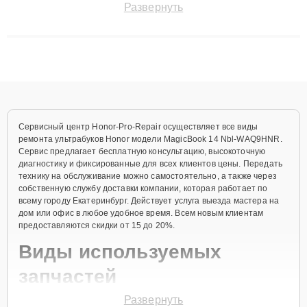
Развернуть
сохранением гарантии до 3 лет. Наши мастера решают
сложные случаи: от замены матриц и материнских плат до
ремонта после залития и восстановления данных. Благодаря
высокой квалификации и ответственному подходу клиенты
получают быстрый, качественный ремонт и понятные
объяснения по результатам диагностики.
Сервисный центр Honor-Pro-Repair осуществляет все виды
ремонта ультрабуков Honor модели MagicBook 14 Nbl-WAQ9HNR.
Сервис предлагает бесплатную консультацию, высокоточную
диагностику и фиксированные для всех клиентов цены. Передать
технику на обслуживание можно самостоятельно, а также через
собственную службу доставки компании, которая работает по
всему городу Екатеринбург. Действует услуга выезда мастера на
дом или офис в любое удобное время. Всем новым клиентам
предоставляются скидки от 15 до 20%.
Виды используемых
запчастей
Развернуть
Для ремонта ультрабука модели MagicBook 14 Nbl-WAQ9HNR