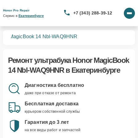
Honor Pro Repair
+7 (343) 288-39-12
Сервис в 
Екатеринбурге
ков
MagicBook 14 Nbl-WAQ9HNR
Ремонт
ультрабука Honor MagicBook
14 Nbl-WAQ9HNR
в Екатеринбурге
Диагностика бесплатно
даже при отказе от ремонта
Бесплатная доставка
курьером собственной службы
Гарантия до 3 лет
на все виды работ и запчастей