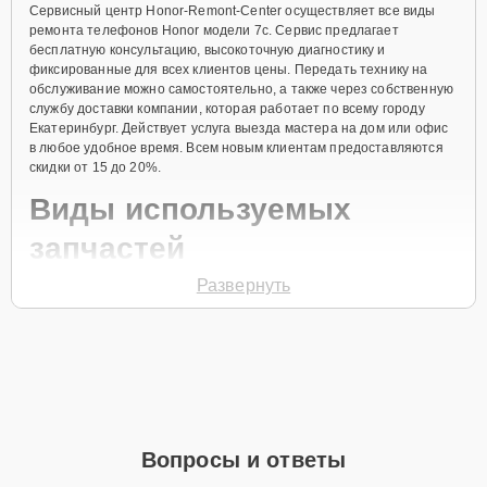
Сервисный центр Honor-Remont-Center осуществляет все виды
ремонта телефонов Honor модели 7c. Сервис предлагает
бесплатную консультацию, высокоточную диагностику и
фиксированные для всех клиентов цены. Передать технику на
обслуживание можно самостоятельно, а также через собственную
службу доставки компании, которая работает по всему городу
Екатеринбург. Действует услуга выезда мастера на дом или офис
в любое удобное время. Всем новым клиентам предоставляются
скидки от 15 до 20%.
Виды используемых
запчастей
Развернуть
Для ремонта телефона модели 7c предлагаются как
оригинальные комплектующие бренда Honor, так и качественные
аналоги фирменных деталей. Выбор варианта запчастей или
качества аналогичных комплектующих всегда остается за
клиентом.
Как определиться с выбором запчастей:
Если устройство свежей модели и есть планы на
Вопросы и ответы
активное использование устройства дольше