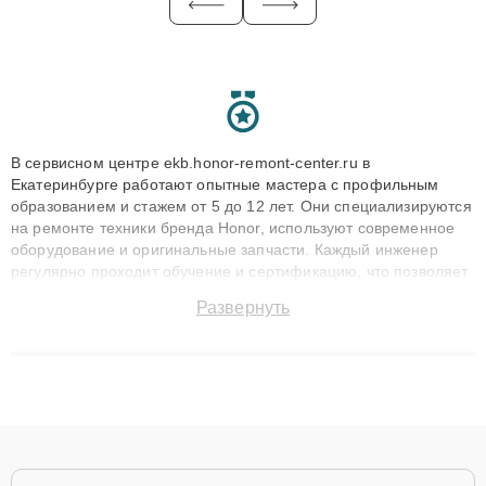
В сервисном центре ekb.honor-remont-center.ru в
Екатеринбурге работают опытные мастера с профильным
образованием и стажем от 5 до 12 лет. Они специализируются
на ремонте техники бренда Honor, используют современное
оборудование и оригинальные запчасти. Каждый инженер
регулярно проходит обучение и сертификацию, что позволяет
быстро и точноdiagnostikировать поломки и восстанавливать
Развернуть
технику с сохранением гарантии до 3 лет. Наши мастера
решают сложные случаи: от замены матриц и материнских
плат до ремонта после залития и восстановления данных.
Благодаря высокой квалификации и ответственному подходу
клиенты получают быстрый, качественный ремонт и понятные
объяснения по результатам диагностики.