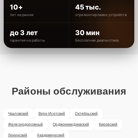
10+
45 тыс.
лет на рынке
отремонтировано устройств
до 3 лет
30 мин
гарантия на работы
бесплатная диагностика
Районы обслуживания
Чкаловский
Верх-Исетский
Октябрьский
Железнодорожный
Орджоникидзевский
Кировский
Ленинский
Академический