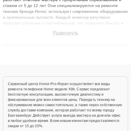
стажем от 5 до 12 лет. Они специализируются на ремонте
техники бренда Honor, используют современное оборудование
и оригинальные запчасти. Каждый инженер регулярно
проходит обучение и сертификацию, что позволяет быстро и
точноdiagnostikировать поломки и восстанавливать технику с
Развернуть
сохранением гарантии до 3 лет. Наши мастера решают
сложные случаи: от замены матриц и материнских плат до
ремонта после залития и восстановления данных. Благодаря
высокой квалификации и ответственному подходу клиенты
получают быстрый, качественный ремонт и понятные
объяснения по результатам диагностики.
Сервисный центр Honor-Pro-Repair осуществляет все виды
ремонта телефонов Honor модели X9b. Сервис предлагает
бесплатную консультацию, высокоточную диагностику и
фиксированные для всех клиентов цены. Передать технику на
обслуживание можно самостоятельно, а также через собственную
службу доставки компании, которая работает по всему городу
Екатеринбург. Действует услуга выезда мастера на дом или офис
в любое удобное время. Всем новым клиентам предоставляются
скидки от 15 до 20%.