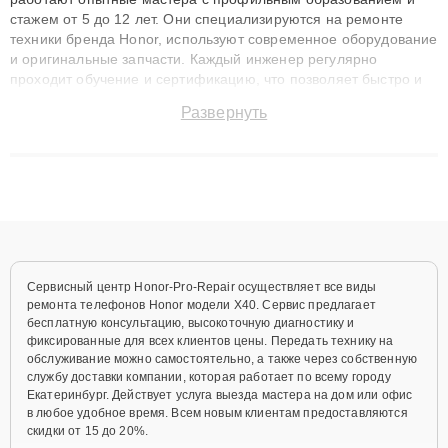
стажем от 5 до 12 лет. Они специализируются на ремонте
техники бренда Honor, используют современное оборудование
и оригинальные запчасти. Каждый инженер регулярно
проходит обучение и сертификацию, что позволяет быстро и
точноdiagnostikировать поломки и восстанавливать технику с
Развернуть
сохранением гарантии до 3 лет. Наши мастера решают
сложные случаи: от замены матриц и материнских плат до
ремонта после залития и восстановления данных. Благодаря
высокой квалификации и ответственному подходу клиенты
получают быстрый, качественный ремонт и понятные
объяснения по результатам диагностики.
Сервисный центр Honor-Pro-Repair осуществляет все виды
ремонта телефонов Honor модели X40. Сервис предлагает
бесплатную консультацию, высокоточную диагностику и
фиксированные для всех клиентов цены. Передать технику на
обслуживание можно самостоятельно, а также через собственную
службу доставки компании, которая работает по всему городу
Екатеринбург. Действует услуга выезда мастера на дом или офис
в любое удобное время. Всем новым клиентам предоставляются
скидки от 15 до 20%.