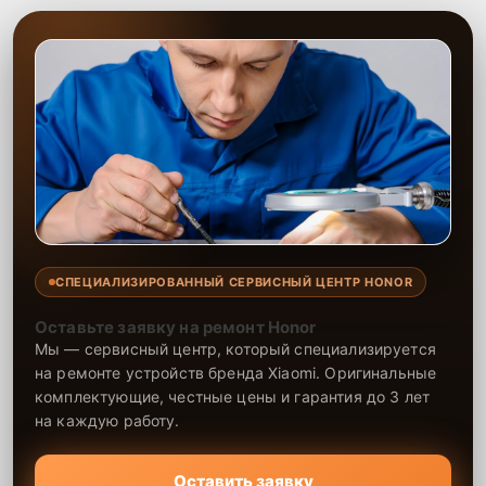
Сервисный центр предоставляет качественные услуги по ремонту
GPS-модуля, выполняемые высококвалифицированными
мастерами. Все работы проводятся оперативно и с максимальной
точностью, что обеспечивает исправную работу телефона после
ремонта. На все проведенные работы и установленные запчасти
предоставляется гарантия, что подтверждает надежность
ремонта и долговечность телефона. Обратившись к нам, можно
быть уверенным, что устройство снова будет работать без сбоев.
СПЕЦИАЛИЗИРОВАННЫЙ СЕРВИСНЫЙ ЦЕНТР HONOR
Оставьте заявку на ремонт Honor
Мы — сервисный центр, который специализируется
на ремонте устройств бренда Xiaomi. Оригинальные
комплектующие, честные цены и гарантия до 3 лет
на каждую работу.
Оставить заявку