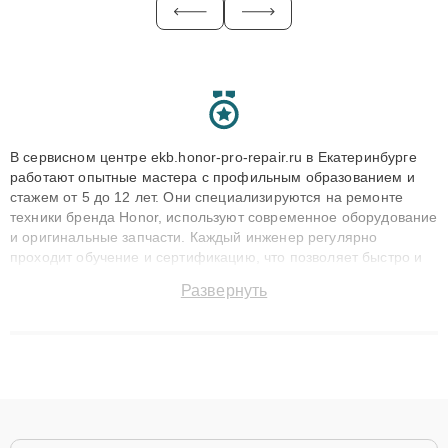
В сервисном центре ekb.honor-pro-repair.ru в Екатеринбурге
работают опытные мастера с профильным образованием и
стажем от 5 до 12 лет. Они специализируются на ремонте
техники бренда Honor, используют современное оборудование
и оригинальные запчасти. Каждый инженер регулярно
проходит обучение и сертификацию, что позволяет быстро и
точноdiagnostikировать поломки и восстанавливать технику с
Развернуть
сохранением гарантии до 3 лет. Наши мастера решают
сложные случаи: от замены матриц и материнских плат до
ремонта после залития и восстановления данных. Благодаря
высокой квалификации и ответственному подходу клиенты
получают быстрый, качественный ремонт и понятные
объяснения по результатам диагностики.