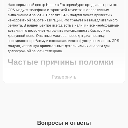
Наш сервисный центр Honor в Екатеринбурге предлагает ремонт
GPS-модуля телефона с гарантией качества и оперативным
выполнением работы. Поломка GPS модуля может привести к
некорректной работе навигации, что требует незамедлительного
ремонта. В нашем центре всегда есть в наличии все необходимые
детали, что позволяет устранить неисправность быстро и по
доступной цене. Опытные мастера проводят диагностику,
определяют проблему и восстанавливают функциональность GPS-
модуля, используя оригинальные детали или их аналоги для
долгосрочной работы телефона.
Частые причины поломки
Механические повреждения при падении
Развернуть
телефона.
Сбои в программном обеспечении.
Попадание жидкости в корпус.
Перепады напряжения.
Неправильная эксплуатация устройства.
Вопросы и ответы
Чтобы начать ремонт, позвоните по телефону +7 (343) 288-39-12
или оставьте
Заявку на сайте
. Специалист перезвонит вам в