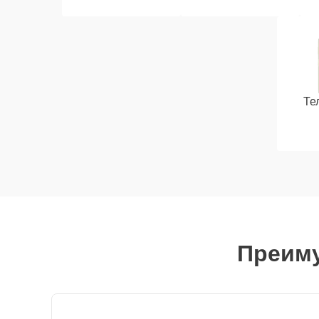
Те
Преиму