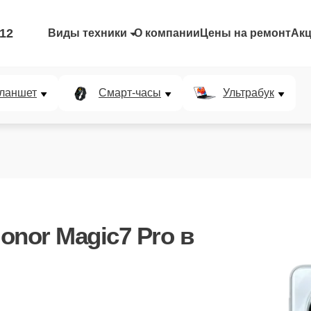
-12
Виды техники
О компании
Цены на ремонт
Ак
ланшет
Смарт-часы
Ультрабук
onor Magic7 Pro
в