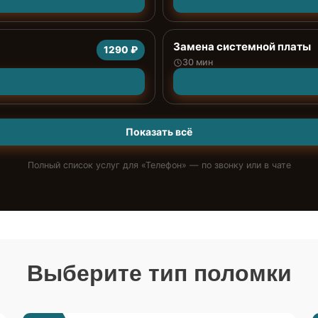
Замена системной платы
1290 ₽
30 мин
Показать всё
Полный список услуг для «
Телефон
» — по звонку или в чате
Выберите тип поломки