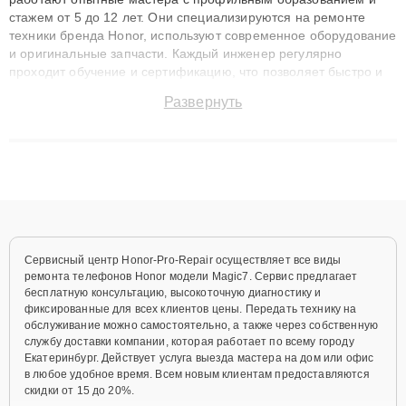
стажем от 5 до 12 лет. Они специализируются на ремонте
техники бренда Honor, используют современное оборудование
и оригинальные запчасти. Каждый инженер регулярно
проходит обучение и сертификацию, что позволяет быстро и
точноdiagnostikировать поломки и восстанавливать технику с
Развернуть
сохранением гарантии до 3 лет. Наши мастера решают
сложные случаи: от замены матриц и материнских плат до
ремонта после залития и восстановления данных. Благодаря
высокой квалификации и ответственному подходу клиенты
получают быстрый, качественный ремонт и понятные
объяснения по результатам диагностики.
Сервисный центр Honor-Pro-Repair осуществляет все виды
ремонта телефонов Honor модели Magic7. Сервис предлагает
бесплатную консультацию, высокоточную диагностику и
фиксированные для всех клиентов цены. Передать технику на
обслуживание можно самостоятельно, а также через собственную
службу доставки компании, которая работает по всему городу
Екатеринбург. Действует услуга выезда мастера на дом или офис
в любое удобное время. Всем новым клиентам предоставляются
скидки от 15 до 20%.