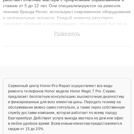
стажем от 5 до 12 лет. Они специализируются на ремонте
техники бренда Honor, используют современное оборудование
и оригинальные запчасти. Каждый инженер регулярно
проходит обучение и сертификацию, что позволяет быстро и
точноdiagnostikировать поломки и восстанавливать технику с
Развернуть
сохранением гарантии до 3 лет. Наши мастера решают
сложные случаи: от замены матриц и материнских плат до
ремонта после залития и восстановления данных. Благодаря
высокой квалификации и ответственному подходу клиенты
получают быстрый, качественный ремонт и понятные
объяснения по результатам диагностики.
Сервисный центр Honor-Pro-Repair осуществляет все виды
ремонта телефонов Honor модели Honor Magic 7 Pro. Сервис
предлагает бесплатную консультацию, высокоточную диагностику
и фиксированные для всех клиентов цены. Передать технику на
обслуживание можно самостоятельно, а также через собственную
службу доставки компании, которая работает по всему городу
Екатеринбург. Действует услуга выезда мастера на дом или офис
в любое удобное время. Всем новым клиентам предоставляются
скидки от 15 до 20%.