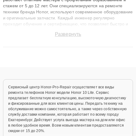
стажем от 5 до 12 лет. Они специализируются на ремонте
техники бренда Honor, используют современное оборудование
и оригинальные запчасти. Каждый инженер регулярно
проходит обучение и сертификацию, что позволяет быстро и
точноdiagnostikировать поломки и восстанавливать технику с
Развернуть
сохранением гарантии до 3 лет. Наши мастера решают
сложные случаи: от замены матриц и материнских плат до
ремонта после залития и восстановления данных. Благодаря
высокой квалификации и ответственному подходу клиенты
получают быстрый, качественный ремонт и понятные
объяснения по результатам диагностики.
Сервисный центр Honor-Pro-Repair осуществляет все виды
ремонта телефонов Honor модели Honor 10 Lite. Сервис
предлагает бесплатную консультацию, высокоточную диагностику
и фиксированные для всех клиентов цены. Передать технику на
обслуживание можно самостоятельно, а также через собственную
службу доставки компании, которая работает по всему городу
Екатеринбург. Действует услуга выезда мастера на дом или офис
в любое удобное время. Всем новым клиентам предоставляются
скидки от 15 до 20%.