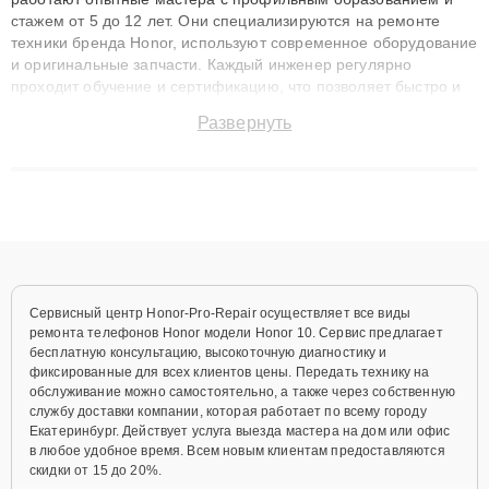
стажем от 5 до 12 лет. Они специализируются на ремонте
техники бренда Honor, используют современное оборудование
и оригинальные запчасти. Каждый инженер регулярно
проходит обучение и сертификацию, что позволяет быстро и
точноdiagnostikировать поломки и восстанавливать технику с
Развернуть
сохранением гарантии до 3 лет. Наши мастера решают
сложные случаи: от замены матриц и материнских плат до
ремонта после залития и восстановления данных. Благодаря
высокой квалификации и ответственному подходу клиенты
получают быстрый, качественный ремонт и понятные
объяснения по результатам диагностики.
Сервисный центр Honor-Pro-Repair осуществляет все виды
ремонта телефонов Honor модели Honor 10. Сервис предлагает
бесплатную консультацию, высокоточную диагностику и
фиксированные для всех клиентов цены. Передать технику на
обслуживание можно самостоятельно, а также через собственную
службу доставки компании, которая работает по всему городу
Екатеринбург. Действует услуга выезда мастера на дом или офис
в любое удобное время. Всем новым клиентам предоставляются
скидки от 15 до 20%.