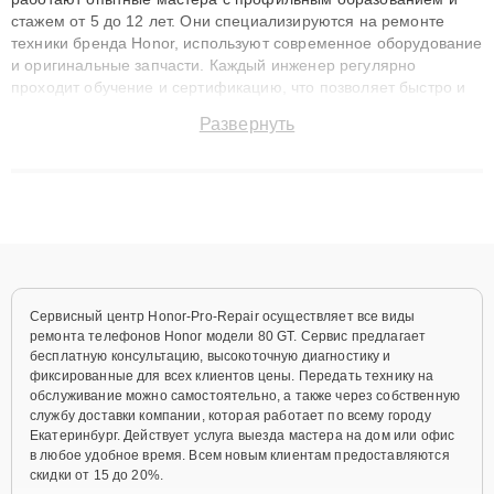
стажем от 5 до 12 лет. Они специализируются на ремонте
техники бренда Honor, используют современное оборудование
и оригинальные запчасти. Каждый инженер регулярно
проходит обучение и сертификацию, что позволяет быстро и
точноdiagnostikировать поломки и восстанавливать технику с
Развернуть
сохранением гарантии до 3 лет. Наши мастера решают
сложные случаи: от замены матриц и материнских плат до
ремонта после залития и восстановления данных. Благодаря
высокой квалификации и ответственному подходу клиенты
получают быстрый, качественный ремонт и понятные
объяснения по результатам диагностики.
Сервисный центр Honor-Pro-Repair осуществляет все виды
ремонта телефонов Honor модели 80 GT. Сервис предлагает
бесплатную консультацию, высокоточную диагностику и
фиксированные для всех клиентов цены. Передать технику на
обслуживание можно самостоятельно, а также через собственную
службу доставки компании, которая работает по всему городу
Екатеринбург. Действует услуга выезда мастера на дом или офис
в любое удобное время. Всем новым клиентам предоставляются
скидки от 15 до 20%.