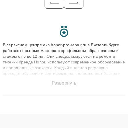
В сервисном центре ekb.honor-pro-repair.ru в Екатеринбурге
работают опытные мастера с профильным образованием и
стажем от 5 до 12 лет. Они специализируются на ремонте
техники бренда Honor, используют современное оборудование
и оригинальные запчасти. Каждый инженер регулярно
проходит обучение и сертификацию, что позволяет быстро и
точноdiagnostikировать поломки и восстанавливать технику с
Развернуть
сохранением гарантии до 3 лет. Наши мастера решают
сложные случаи: от замены матриц и материнских плат до
ремонта после залития и восстановления данных. Благодаря
высокой квалификации и ответственному подходу клиенты
получают быстрый, качественный ремонт и понятные
объяснения по результатам диагностики.