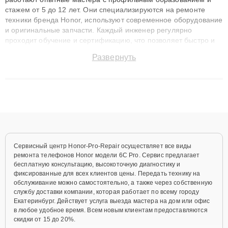
стажем от 5 до 12 лет. Они специализируются на ремонте
техники бренда Honor, используют современное оборудование
и оригинальные запчасти. Каждый инженер регулярно
проходит обучение и сертификацию, что позволяет быстро и
точноdiagnostikировать поломки и восстанавливать технику с
Развернуть
сохранением гарантии до 3 лет. Наши мастера решают
сложные случаи: от замены матриц и материнских плат до
ремонта после залития и восстановления данных. Благодаря
высокой квалификации и ответственному подходу клиенты
получают быстрый, качественный ремонт и понятные
объяснения по результатам диагностики.
Сервисный центр Honor-Pro-Repair осуществляет все виды
ремонта телефонов Honor модели 6C Pro. Сервис предлагает
бесплатную консультацию, высокоточную диагностику и
фиксированные для всех клиентов цены. Передать технику на
обслуживание можно самостоятельно, а также через собственную
службу доставки компании, которая работает по всему городу
Екатеринбург. Действует услуга выезда мастера на дом или офис
в любое удобное время. Всем новым клиентам предоставляются
скидки от 15 до 20%.