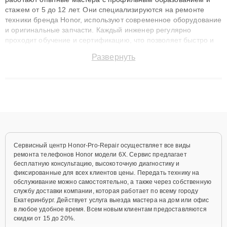
стажем от 5 до 12 лет. Они специализируются на ремонте
техники бренда Honor, используют современное оборудование
и оригинальные запчасти. Каждый инженер регулярно
проходит обучение и сертификацию, что позволяет быстро и
точноdiagnostikировать поломки и восстанавливать технику с
Развернуть
сохранением гарантии до 3 лет. Наши мастера решают
сложные случаи: от замены матриц и материнских плат до
ремонта после залития и восстановления данных. Благодаря
высокой квалификации и ответственному подходу клиенты
получают быстрый, качественный ремонт и понятные
объяснения по результатам диагностики.
Сервисный центр Honor-Pro-Repair осуществляет все виды
ремонта телефонов Honor модели 6X. Сервис предлагает
бесплатную консультацию, высокоточную диагностику и
фиксированные для всех клиентов цены. Передать технику на
обслуживание можно самостоятельно, а также через собственную
службу доставки компании, которая работает по всему городу
Екатеринбург. Действует услуга выезда мастера на дом или офис
в любое удобное время. Всем новым клиентам предоставляются
скидки от 15 до 20%.