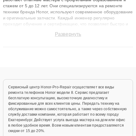
стажем от 5 до 12 лет. Они специализируются на ремонте
техники бренда Honor, используют современное оборудование
и оригинальные запчасти. Каждый инженер регулярно
проходит обучение и сертификацию, что позволяет быстро и
точноdiagnostikировать поломки и восстанавливать технику с
Развернуть
сохранением гарантии до 3 лет. Наши мастера решают
сложные случаи: от замены матриц и материнских плат до
ремонта после залития и восстановления данных. Благодаря
высокой квалификации и ответственному подходу клиенты
получают быстрый, качественный ремонт и понятные
объяснения по результатам диагностики.
Сервисный центр Honor-Pro-Repair осуществляет все виды
ремонта телефонов Honor модели 8. Сервис предлагает
бесплатную консультацию, высокоточную диагностику и
фиксированные для всех клиентов цены. Передать технику на
обслуживание можно самостоятельно, а также через собственную
службу доставки компании, которая работает по всему городу
Екатеринбург. Действует услуга выезда мастера на дом или офис
в любое удобное время. Всем новым клиентам предоставляются
скидки от 15 до 20%.