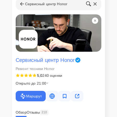
мастера
Сервисный центр Honor
Если у клиента нет времени или возможности для перемещения
крупногабаритной техники, он может заказать курьерскую
доставку или услугу выезда мастера. Специалист приедет в
удобное место и время, проведет тщательную диагностику и при
наличии оборудования осуществит оперативный ремонт.
Как приехать в сервисный
центр
Сервисный центр Honor
Клиент может самостоятельно привезти устройство на
Ремонт техники Honor
диагностику и ремонт. Для этого нужно позвонить по телефону
5,0
240 оценки
горячей линии или оставить заявку, согласовать удобное время и
подъехать по адресу: г. Екатеринбург, ул. Энгельса, д.36.
Открыто до 21:00
Ответственность за
Маршрут
технику
Сервисный центр Honor-Pro-Repair несет полную ответственность
Обзор
Отзывы
210
за сохранность техники и безопасность личных данных на