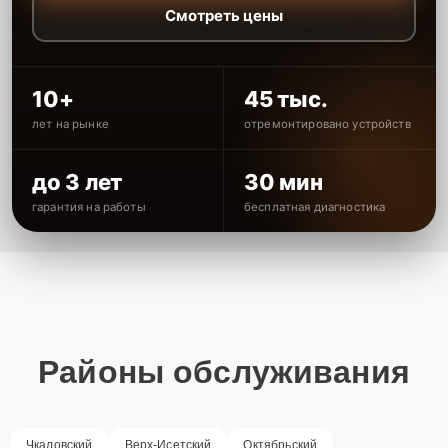
Смотреть цены
10+
45 тыс.
лет на рынке
отремонтировано устройств
до 3 лет
30 мин
гарантия на работы
бесплатная диагностика
Районы обслуживания
Чкаловский
Верх-Исетский
Октябрьский