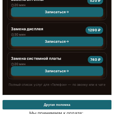
520 ₽
20 мин
Записаться
Замена дисплея
1290 ₽
30 мин
Записаться
Замена системной платы
740 ₽
20 мин
Записаться
Полный список услуг для «
Телефон
» — по звонку или в чате
Другая поломка
Мы принимаем к оплате: