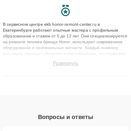
В сервисном центре ekb.honor-remont-center.ru в
Екатеринбурге работают опытные мастера с профильным
образованием и стажем от 5 до 12 лет. Они специализируются
на ремонте техники бренда Honor, используют современное
оборудование и оригинальные запчасти. Каждый инженер
регулярно проходит обучение и сертификацию, что позволяет
быстро и точноdiagnostikировать поломки и восстанавливать
Развернуть
технику с сохранением гарантии до 3 лет. Наши мастера
решают сложные случаи: от замены матриц и материнских
плат до ремонта после залития и восстановления данных.
Благодаря высокой квалификации и ответственному подходу
клиенты получают быстрый, качественный ремонт и понятные
объяснения по результатам диагностики.
Вопросы и ответы