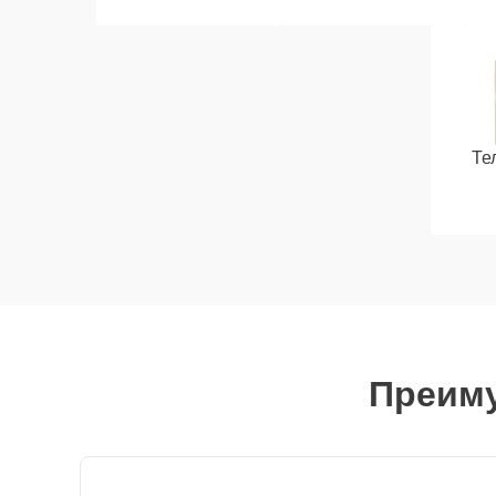
Те
Преиму