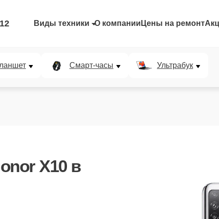
-12
Виды техники
О компании
Цены на ремонт
Ак
ланшет
Смарт-часы
Ультрабук
onor X10
в