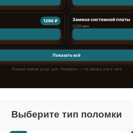
Замена системной платы
1290 ₽
20 мин
Показать всё
Полный список услуг для «
Телефон
» — по звонку или в чате
Выберите тип поломки