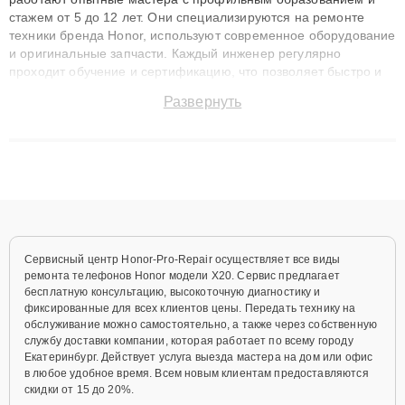
стажем от 5 до 12 лет. Они специализируются на ремонте
техники бренда Honor, используют современное оборудование
и оригинальные запчасти. Каждый инженер регулярно
проходит обучение и сертификацию, что позволяет быстро и
точноdiagnostikировать поломки и восстанавливать технику с
Развернуть
сохранением гарантии до 3 лет. Наши мастера решают
сложные случаи: от замены матриц и материнских плат до
ремонта после залития и восстановления данных. Благодаря
высокой квалификации и ответственному подходу клиенты
получают быстрый, качественный ремонт и понятные
объяснения по результатам диагностики.
Сервисный центр Honor-Pro-Repair осуществляет все виды
ремонта телефонов Honor модели X20. Сервис предлагает
бесплатную консультацию, высокоточную диагностику и
фиксированные для всех клиентов цены. Передать технику на
обслуживание можно самостоятельно, а также через собственную
службу доставки компании, которая работает по всему городу
Екатеринбург. Действует услуга выезда мастера на дом или офис
в любое удобное время. Всем новым клиентам предоставляются
скидки от 15 до 20%.