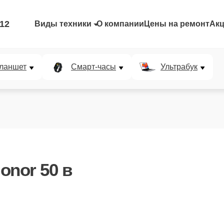
-12
Виды техники
О компании
Цены на ремонт
Ак
ланшет
Смарт-часы
Ультрабук
onor 50
в