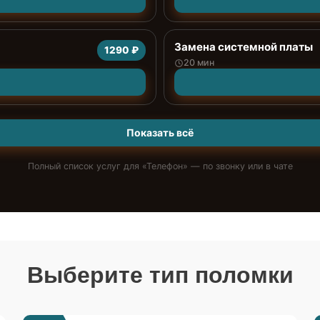
Замена системной платы
1290 ₽
20 мин
Показать всё
Полный список услуг для «
Телефон
» — по звонку или в чате
Выберите тип поломки