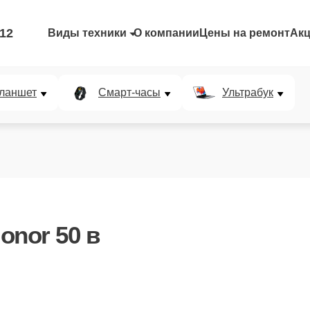
-12
Виды техники
О компании
Цены на ремонт
Ак
ланшет
Смарт-часы
Ультрабук
onor 50
в