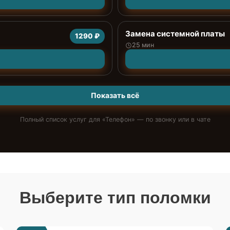
Замена системной платы
1290 ₽
25 мин
Показать всё
Полный список услуг для «
Телефон
» — по звонку или в чате
Выберите тип поломки