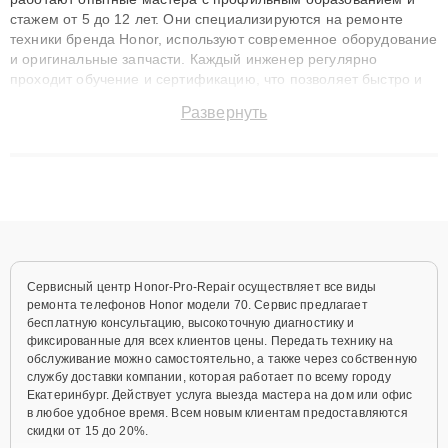
стажем от 5 до 12 лет. Они специализируются на ремонте
техники бренда Honor, используют современное оборудование
и оригинальные запчасти. Каждый инженер регулярно
проходит обучение и сертификацию, что позволяет быстро и
точноdiagnostikировать поломки и восстанавливать технику с
Развернуть
сохранением гарантии до 3 лет. Наши мастера решают
сложные случаи: от замены матриц и материнских плат до
ремонта после залития и восстановления данных. Благодаря
высокой квалификации и ответственному подходу клиенты
получают быстрый, качественный ремонт и понятные
объяснения по результатам диагностики.
Сервисный центр Honor-Pro-Repair осуществляет все виды
ремонта телефонов Honor модели 70. Сервис предлагает
бесплатную консультацию, высокоточную диагностику и
фиксированные для всех клиентов цены. Передать технику на
обслуживание можно самостоятельно, а также через собственную
службу доставки компании, которая работает по всему городу
Екатеринбург. Действует услуга выезда мастера на дом или офис
в любое удобное время. Всем новым клиентам предоставляются
скидки от 15 до 20%.