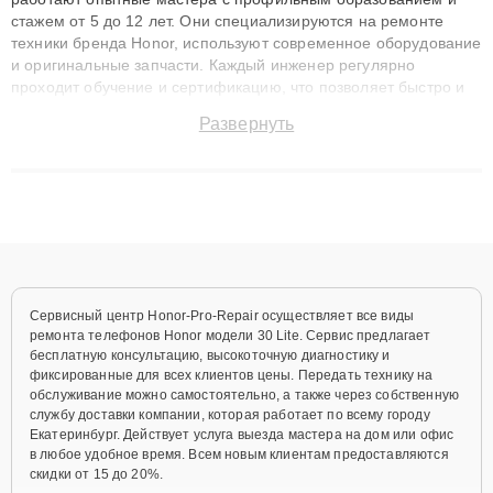
стажем от 5 до 12 лет. Они специализируются на ремонте
техники бренда Honor, используют современное оборудование
и оригинальные запчасти. Каждый инженер регулярно
проходит обучение и сертификацию, что позволяет быстро и
точноdiagnostikировать поломки и восстанавливать технику с
Развернуть
сохранением гарантии до 3 лет. Наши мастера решают
сложные случаи: от замены матриц и материнских плат до
ремонта после залития и восстановления данных. Благодаря
высокой квалификации и ответственному подходу клиенты
получают быстрый, качественный ремонт и понятные
объяснения по результатам диагностики.
Сервисный центр Honor-Pro-Repair осуществляет все виды
ремонта телефонов Honor модели 30 Lite. Сервис предлагает
бесплатную консультацию, высокоточную диагностику и
фиксированные для всех клиентов цены. Передать технику на
обслуживание можно самостоятельно, а также через собственную
службу доставки компании, которая работает по всему городу
Екатеринбург. Действует услуга выезда мастера на дом или офис
в любое удобное время. Всем новым клиентам предоставляются
скидки от 15 до 20%.