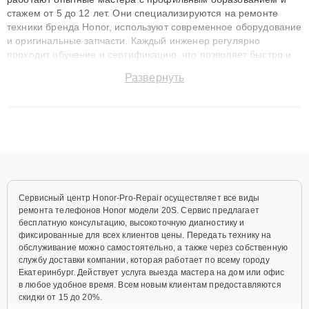
стажем от 5 до 12 лет. Они специализируются на ремонте
техники бренда Honor, используют современное оборудование
и оригинальные запчасти. Каждый инженер регулярно
проходит обучение и сертификацию, что позволяет быстро и
точноdiagnostikировать поломки и восстанавливать технику с
Развернуть
сохранением гарантии до 3 лет. Наши мастера решают
сложные случаи: от замены матриц и материнских плат до
ремонта после залития и восстановления данных. Благодаря
высокой квалификации и ответственному подходу клиенты
получают быстрый, качественный ремонт и понятные
объяснения по результатам диагностики.
Сервисный центр Honor-Pro-Repair осуществляет все виды
ремонта телефонов Honor модели 20S. Сервис предлагает
бесплатную консультацию, высокоточную диагностику и
фиксированные для всех клиентов цены. Передать технику на
обслуживание можно самостоятельно, а также через собственную
службу доставки компании, которая работает по всему городу
Екатеринбург. Действует услуга выезда мастера на дом или офис
в любое удобное время. Всем новым клиентам предоставляются
скидки от 15 до 20%.