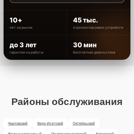
10+
45 тыс.
лет на рынке
отремонтировано устройств
до 3 лет
30 мин
гарантия на работы
бесплатная диагностика
Районы обслуживания
Чкаловский
Верх-Исетский
Октябрьский
Железнодорожный
Орджоникидзевский
Кировский