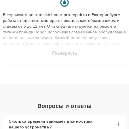
В сервисном центре ekb.honor-pro-repair.ru в Екатеринбурге
работают опытные мастера с профильным образованием и
стажем от 5 до 12 лет. Они специализируются на ремонте
техники бренда Honor, используют современное оборудование
и оригинальные запчасти. Каждый инженер регулярно
проходит обучение и сертификацию, что позволяет быстро и
точноdiagnostikировать поломки и восстанавливать технику с
Развернуть
сохранением гарантии до 3 лет. Наши мастера решают
сложные случаи: от замены матриц и материнских плат до
ремонта после залития и восстановления данных. Благодаря
высокой квалификации и ответственному подходу клиенты
получают быстрый, качественный ремонт и понятные
объяснения по результатам диагностики.
Вопросы и ответы
Сколько времени занимает диагностика
+
вашего устройства?