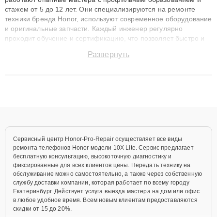
стажем от 5 до 12 лет. Они специализируются на ремонте
техники бренда Honor, используют современное оборудование
и оригинальные запчасти. Каждый инженер регулярно
проходит обучение и сертификацию, что позволяет быстро и
точноdiagnostikировать поломки и восстанавливать технику с
Развернуть
сохранением гарантии до 3 лет. Наши мастера решают
сложные случаи: от замены матриц и материнских плат до
ремонта после залития и восстановления данных. Благодаря
высокой квалификации и ответственному подходу клиенты
получают быстрый, качественный ремонт и понятные
объяснения по результатам диагностики.
Сервисный центр Honor-Pro-Repair осуществляет все виды
ремонта телефонов Honor модели 10X Lite. Сервис предлагает
бесплатную консультацию, высокоточную диагностику и
фиксированные для всех клиентов цены. Передать технику на
обслуживание можно самостоятельно, а также через собственную
службу доставки компании, которая работает по всему городу
Екатеринбург. Действует услуга выезда мастера на дом или офис
в любое удобное время. Всем новым клиентам предоставляются
скидки от 15 до 20%.