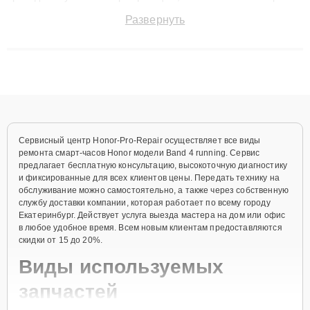
точноdiagnostikировать поломки и восстанавливать технику с
Развернуть
сохранением гарантии до 3 лет. Наши мастера решают
сложные случаи: от замены матриц и материнских плат до
ремонта после залития и восстановления данных. Благодаря
высокой квалификации и ответственному подходу клиенты
получают быстрый, качественный ремонт и понятные
объяснения по результатам диагностики.
Сервисный центр Honor-Pro-Repair осуществляет все виды
ремонта смарт-часов Honor модели Band 4 running. Сервис
предлагает бесплатную консультацию, высокоточную диагностику
и фиксированные для всех клиентов цены. Передать технику на
обслуживание можно самостоятельно, а также через собственную
службу доставки компании, которая работает по всему городу
Екатеринбург. Действует услуга выезда мастера на дом или офис
в любое удобное время. Всем новым клиентам предоставляются
скидки от 15 до 20%.
Виды используемых
запчастей