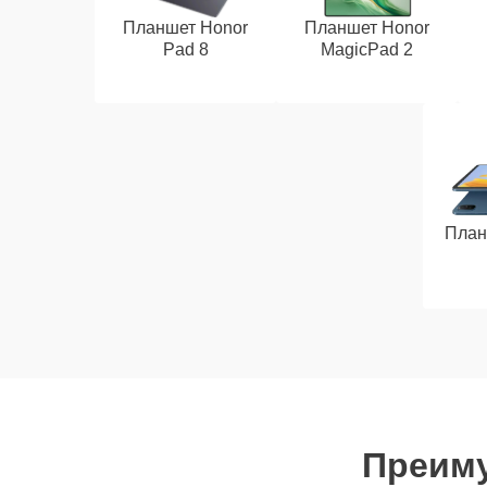
Планшет Honor
Планшет Honor
Pad 8
MagicPad 2
План
Преиму