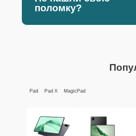
поломку?
Попу
Pad
Pad X
MagicPad