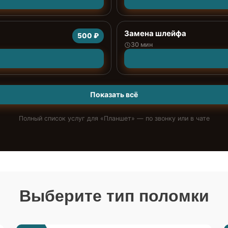
Замена шлейфа
500 ₽
30 мин
Показать всё
Полный список услуг для «
Планшет
» — по звонку или в чате
Выберите тип поломки