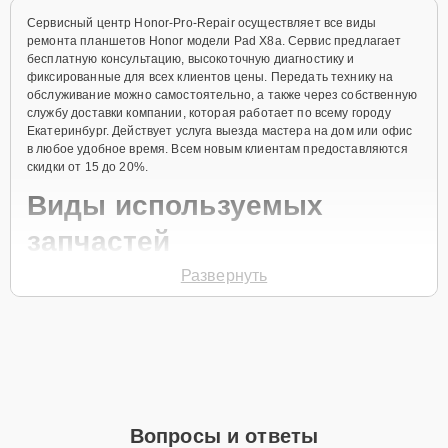
Сервисный центр Honor-Pro-Repair осуществляет все виды
ремонта планшетов Honor модели Pad X8a. Сервис предлагает
бесплатную консультацию, высокоточную диагностику и
фиксированные для всех клиентов цены. Передать технику на
обслуживание можно самостоятельно, а также через собственную
службу доставки компании, которая работает по всему городу
Екатеринбург. Действует услуга выезда мастера на дом или офис
в любое удобное время. Всем новым клиентам предоставляются
скидки от 15 до 20%.
Виды используемых
запчастей
Развернуть
Для ремонта планшета модели Pad X8a предлагаются как
оригинальные комплектующие бренда Honor, так и качественные
аналоги фирменных деталей. Выбор варианта запчастей или
качества аналогичных комплектующих всегда остается за
клиентом.
Как определиться с выбором запчастей:
Если устройство свежей модели и есть планы на
Вопросы и ответы
активное использование устройства дольше