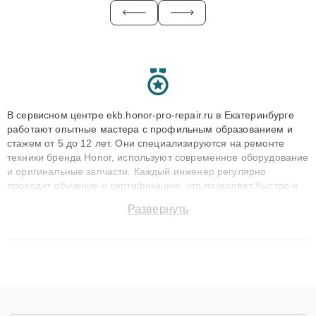
В сервисном центре ekb.honor-pro-repair.ru в Екатеринбурге
работают опытные мастера с профильным образованием и
стажем от 5 до 12 лет. Они специализируются на ремонте
техники бренда Honor, используют современное оборудование
и оригинальные запчасти. Каждый инженер регулярно
проходит обучение и сертификацию, что позволяет быстро и
точноdiagnostikировать поломки и восстанавливать технику с
Развернуть
сохранением гарантии до 3 лет. Наши мастера решают
сложные случаи: от замены матриц и материнских плат до
ремонта после залития и восстановления данных. Благодаря
высокой квалификации и ответственному подходу клиенты
получают быстрый, качественный ремонт и понятные
объяснения по результатам диагностики.