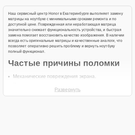
Наш сервисный центр Honor в Екатеринбурге выполняет замену
матрицы на ноутбуке с минимальными сроками ремонта и по
доступной цене. Поврежденная или неработающая матрица
значительно снижает функциональность устройства, и быстрая
замена помогает восстановить качество изображения. В наличии
всегда есть оригинальные матрицы и качественные аналоги, что
позволяет оперативно решить проблему и вернуть ноутбуку
полный функционал.
Частые причины поломки
Механические повреждения экрана.
Попадание жидкости на матрицу.
Развернуть
Износ компонентов дисплея.
Проблемы с подключением шлейфа.
Дефекты производства.
Чтобы начать замену матрицы, позвоните по телефону +7 (343)
288-39-12 или оставьте
Заявку на сайте
. Специалист перезвонит в
течение минуты, чтобы уточнить все детали и записать на