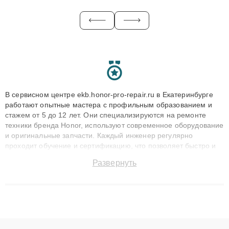
В сервисном центре ekb.honor-pro-repair.ru в Екатеринбурге
работают опытные мастера с профильным образованием и
стажем от 5 до 12 лет. Они специализируются на ремонте
техники бренда Honor, используют современное оборудование
и оригинальные запчасти. Каждый инженер регулярно
проходит обучение и сертификацию, что позволяет быстро и
точноdiagnostikировать поломки и восстанавливать технику с
Развернуть
сохранением гарантии до 3 лет. Наши мастера решают
сложные случаи: от замены матриц и материнских плат до
ремонта после залития и восстановления данных. Благодаря
высокой квалификации и ответственному подходу клиенты
получают быстрый, качественный ремонт и понятные
объяснения по результатам диагностики.