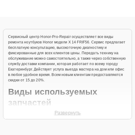
высокой квалификации и ответственному подходу клиенты
получают быстрый, качественный ремонт и понятные
объяснения по результатам диагностики.
Сервисный центр Honor-Pro-Repair осуществляет все виды
ремонта ноутбуков Honor модели X 14 FRIF56. Сервис предлагает
бесплатную консультацию, высокоточную диагностику и
фиксированные для всех клиентов цены. Передать технику на
обслуживание можно самостоятельно, а также через собственную
службу доставки компании, которая работает по всему городу
Екатеринбург. Действует услуга выезда мастера на дом или офис
в любое удобное время. Всем новым клиентам предоставляются
скидки от 15 до 20%.
Виды используемых
запчастей
Развернуть
Для ремонта ноутбука модели X 14 FRIF56 предлагаются как
оригинальные комплектующие бренда Honor, так и качественные
аналоги фирменных деталей. Выбор варианта запчастей или
качества аналогичных комплектующих всегда остается за