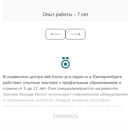
Опыт работы – 7 лет
В сервисном центре ekb.honor-pro-repair.ru в Екатеринбурге
работают опытные мастера с профильным образованием и
стажем от 5 до 12 лет. Они специализируются на ремонте
техники бренда Honor, используют современное оборудование
и оригинальные запчасти. Каждый инженер регулярно
проходит обучение и сертификацию, что позволяет быстро и
точноdiagnostikировать поломки и восстанавливать технику с
Развернуть
сохранением гарантии до 3 лет. Наши мастера решают
сложные случаи: от замены матриц и материнских плат до
ремонта после залития и восстановления данных. Благодаря