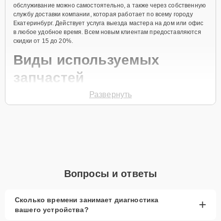
обслуживание можно самостоятельно, а также через собственную
службу доставки компании, которая работает по всему городу
Екатеринбург. Действует услуга выезда мастера на дом или офис
в любое удобное время. Всем новым клиентам предоставляются
скидки от 15 до 20%.
Виды используемых
запчастей
Развернуть
Для ремонта ноутбука модели Pro HLY-W19R предлагаются как
оригинальные комплектующие бренда Honor, так и качественные
аналоги фирменных деталей. Выбор варианта запчастей или
качества аналогичных комплектующих всегда остается за
клиентом.
Как определиться с выбором запчастей:
Если устройство свежей модели и есть планы на
Вопросы и ответы
активное использование устройства дольше
года, рекомендуется выбор оригинальных
запчастей.
Сколько времени занимает диагностика
+
вашего устройства?
При наличии планов в скором времени заменить
устройство на более современное, лучше