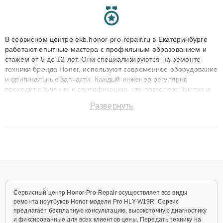
В сервисном центре ekb.honor-pro-repair.ru в Екатеринбурге
работают опытные мастера с профильным образованием и
стажем от 5 до 12 лет. Они специализируются на ремонте
техники бренда Honor, используют современное оборудование
и оригинальные запчасти. Каждый инженер регулярно
проходит обучение и сертификацию, что позволяет быстро и
точноdiagnostikировать поломки и восстанавливать технику с
Развернуть
сохранением гарантии до 3 лет. Наши мастера решают
сложные случаи: от замены матриц и материнских плат до
ремонта после залития и восстановления данных. Благодаря
высокой квалификации и ответственному подходу клиенты
получают быстрый, качественный ремонт и понятные
объяснения по результатам диагностики.
Сервисный центр Honor-Pro-Repair осуществляет все виды
ремонта ноутбуков Honor модели Pro HLY-W19R. Сервис
предлагает бесплатную консультацию, высокоточную диагностику
и фиксированные для всех клиентов цены. Передать технику на