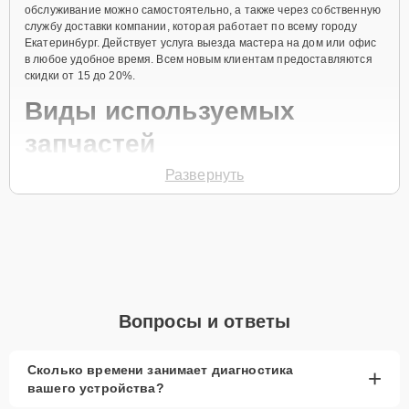
обслуживание можно самостоятельно, а также через собственную
службу доставки компании, которая работает по всему городу
Екатеринбург. Действует услуга выезда мастера на дом или офис
в любое удобное время. Всем новым клиентам предоставляются
скидки от 15 до 20%.
Виды используемых
запчастей
Развернуть
Для ремонта ноутбука модели X 14 Pro предлагаются как
оригинальные комплектующие бренда Honor, так и качественные
аналоги фирменных деталей. Выбор варианта запчастей или
качества аналогичных комплектующих всегда остается за
клиентом.
Как определиться с выбором запчастей:
Если устройство свежей модели и есть планы на
Вопросы и ответы
активное использование устройства дольше
года, рекомендуется выбор оригинальных
запчастей.
Сколько времени занимает диагностика
+
вашего устройства?
При наличии планов в скором времени заменить
устройство на более современное, лучше