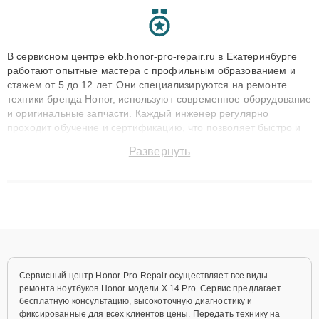
В сервисном центре ekb.honor-pro-repair.ru в Екатеринбурге
работают опытные мастера с профильным образованием и
стажем от 5 до 12 лет. Они специализируются на ремонте
техники бренда Honor, используют современное оборудование
и оригинальные запчасти. Каждый инженер регулярно
проходит обучение и сертификацию, что позволяет быстро и
точноdiagnostikировать поломки и восстанавливать технику с
Развернуть
сохранением гарантии до 3 лет. Наши мастера решают
сложные случаи: от замены матриц и материнских плат до
ремонта после залития и восстановления данных. Благодаря
высокой квалификации и ответственному подходу клиенты
получают быстрый, качественный ремонт и понятные
объяснения по результатам диагностики.
Сервисный центр Honor-Pro-Repair осуществляет все виды
ремонта ноутбуков Honor модели X 14 Pro. Сервис предлагает
бесплатную консультацию, высокоточную диагностику и
фиксированные для всех клиентов цены. Передать технику на