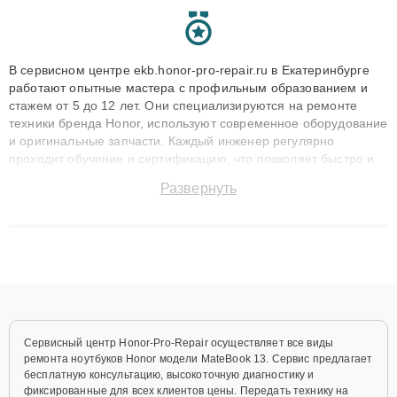
В сервисном центре ekb.honor-pro-repair.ru в Екатеринбурге
работают опытные мастера с профильным образованием и
стажем от 5 до 12 лет. Они специализируются на ремонте
техники бренда Honor, используют современное оборудование
и оригинальные запчасти. Каждый инженер регулярно
проходит обучение и сертификацию, что позволяет быстро и
точноdiagnostikировать поломки и восстанавливать технику с
Развернуть
сохранением гарантии до 3 лет. Наши мастера решают
сложные случаи: от замены матриц и материнских плат до
ремонта после залития и восстановления данных. Благодаря
высокой квалификации и ответственному подходу клиенты
получают быстрый, качественный ремонт и понятные
объяснения по результатам диагностики.
Сервисный центр Honor-Pro-Repair осуществляет все виды
ремонта ноутбуков Honor модели MateBook 13. Сервис предлагает
бесплатную консультацию, высокоточную диагностику и
фиксированные для всех клиентов цены. Передать технику на