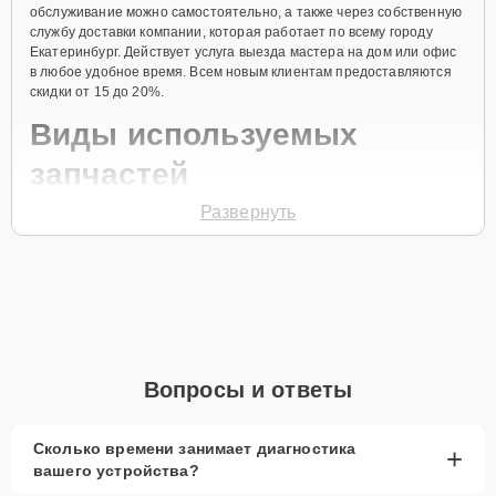
обслуживание можно самостоятельно, а также через собственную
службу доставки компании, которая работает по всему городу
Екатеринбург. Действует услуга выезда мастера на дом или офис
в любое удобное время. Всем новым клиентам предоставляются
скидки от 15 до 20%.
Виды используемых
запчастей
Развернуть
Для ремонта ноутбука модели MateBook 13 предлагаются как
оригинальные комплектующие бренда Honor, так и качественные
аналоги фирменных деталей. Выбор варианта запчастей или
качества аналогичных комплектующих всегда остается за
клиентом.
Как определиться с выбором запчастей:
Если устройство свежей модели и есть планы на
Вопросы и ответы
активное использование устройства дольше
года, рекомендуется выбор оригинальных
запчастей.
Сколько времени занимает диагностика
+
вашего устройства?
При наличии планов в скором времени заменить
устройство на более современное, лучше